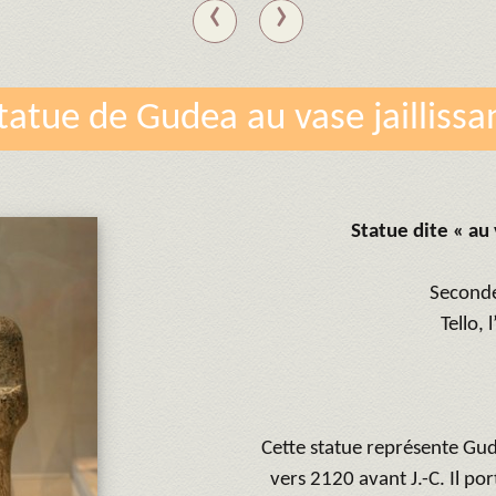
‹
›
tatue de Gudea au vase jaillissa
Statue dite « au 
Seconde
Tello, 
Cette statue représente Gu
vers 2120 avant J.-C. Il po