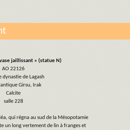
nt
vase jaillissant » (statue N)
AO 22126
 dynastie de Lagash
l’antique Girsu, Irak
Calcite
salle 228
déa, qui régna au sud de la Mésopotamie
rte un long vertement de lin à franges et