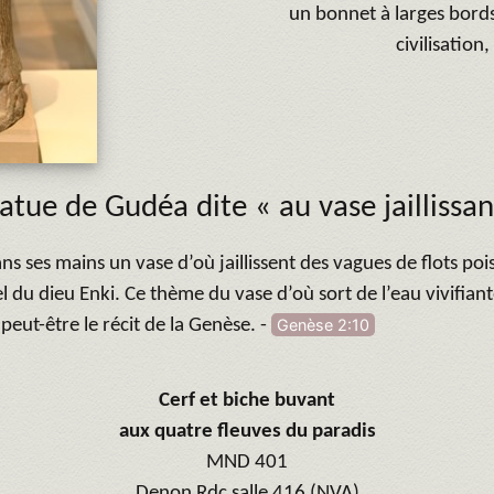
un bonnet à larges bord
civilisation
atue de Gudéa dite « au vase jaillissan
ns ses mains un vase d’où jaillissent des vagues de flots po
l du dieu Enki. Ce thème du vase d’où sort de l’eau vivifian
ut-être le récit de la Genèse. -
Genèse 2:10
Cerf et biche buvant
aux quatre fleuves du paradis
MND 401
Denon Rdc salle 416 (NVA)