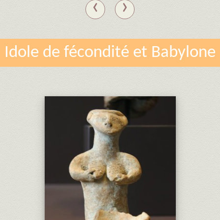
‹
›
Idole de fécondité et Babylone