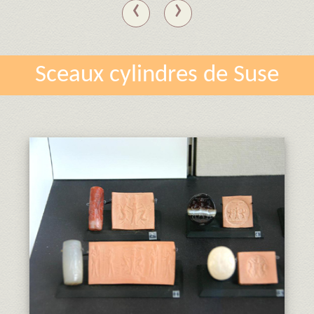
‹
›
Sceaux cylindres de Suse