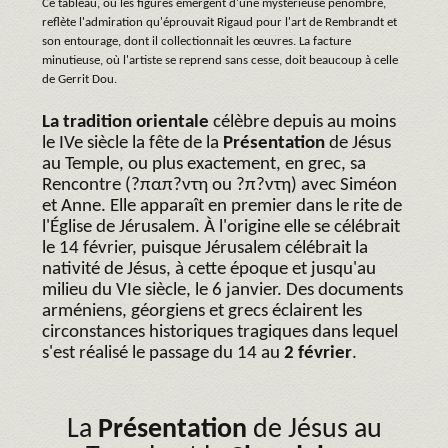
Ce tableau, où les figures émergent d'une mystérieuse pénombre,
reflète l'admiration qu'éprouvait Rigaud pour l'art de Rembrandt et
son entourage, dont il collectionnait les œuvres. La facture
minutieuse, où l'artiste se reprend sans cesse, doit beaucoup à celle
de Gerrit Dou.
La tradition orientale
célèbre depuis au moins
le IVe siècle la fête de la
Présentation
de Jésus
au Temple, ou plus exactement, en grec, sa
Rencontre (?παπ?ντη ou ?π?ντη) avec Siméon
et Anne. Elle apparaît en premier dans le rite de
l'Église de Jérusalem. À l'origine elle se célébrait
le 14 février, puisque Jérusalem célébrait la
nativité de Jésus, à cette époque et jusqu'au
milieu du VIe siècle, le 6 janvier. Des documents
arméniens, géorgiens et grecs éclairent les
circonstances historiques tragiques dans lequel
s'est réalisé le passage du 14 au
2 février
.
La
Présentation
de Jésus au