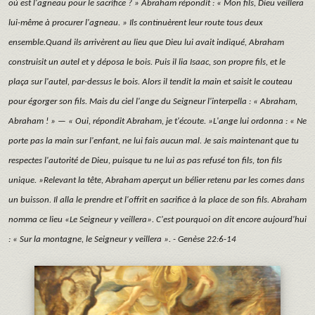
où est l'agneau pour le sacrifice ? » Abraham répondit : « Mon fils, Dieu veillera
lui-même à procurer l'agneau. » Ils continuèrent leur route tous deux
ensemble.Quand ils arrivèrent au lieu que Dieu lui avait indiqué, Abraham
construisit un autel et y déposa le bois. Puis il lia Isaac, son propre fils, et le
plaça sur l'autel, par-dessus le bois. Alors il tendit la main et saisit le couteau
pour égorger son fils. Mais du ciel l'ange du Seigneur l'interpella : « Abraham,
Abraham ! » — « Oui, répondit Abraham, je t'écoute. »L'ange lui ordonna : « Ne
porte pas la main sur l'enfant, ne lui fais aucun mal. Je sais maintenant que tu
respectes l'autorité de Dieu, puisque tu ne lui as pas refusé ton fils, ton fils
unique. »Relevant la tête, Abraham aperçut un bélier retenu par les cornes dans
un buisson. Il alla le prendre et l'offrit en sacrifice à la place de son fils. Abraham
nomma ce lieu «Le Seigneur y veillera». C'est pourquoi on dit encore aujourd'hui
: « Sur la montagne, le Seigneur y veillera ».
- Genèse 22:6-14