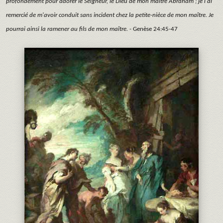
profondément pour adorer le Seigneur, le Dieu de mon maître Abraham ; je l'ai
remercié de m'avoir conduit sans incident chez la petite-nièce de mon maître. Je
pourrai ainsi la ramener au fils de mon maître.
- Genèse 24:45-47