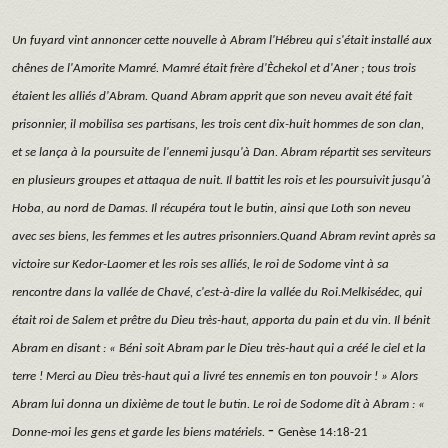
Un fuyard vint annoncer cette nouvelle à Abram l'Hébreu qui s'était installé aux
chênes de l'Amorite Mamré. Mamré était frère d'Èchekol et d'Aner ; tous trois
étaient les alliés d'Abram. Quand Abram apprit que son neveu avait été fait
prisonnier, il mobilisa ses partisans, les trois cent dix-huit hommes de son clan,
et se lança à la poursuite de l'ennemi jusqu'à Dan. Abram répartit ses serviteurs
en plusieurs groupes et attaqua de nuit. Il battit les rois et les poursuivit jusqu'à
Hoba, au nord de Damas. Il récupéra tout le butin, ainsi que Loth son neveu
avec ses biens, les femmes et les autres prisonniers.Quand Abram revint après sa
victoire sur Kedor-Laomer et les rois ses alliés, le roi de Sodome vint à sa
rencontre dans la vallée de Chavé, c'est-à-dire la vallée du Roi.Melkisédec, qui
était roi de Salem et prêtre du Dieu très-haut, apporta du pain et du vin. Il bénit
Abram en disant : « Béni soit Abram par le Dieu très-haut qui a créé le ciel et la
terre ! Merci au Dieu très-haut qui a livré tes ennemis en ton pouvoir ! » Alors
Abram lui donna un dixième de tout le butin. Le roi de Sodome dit à Abram : «
-
Donne-moi les gens et garde les biens matériels.
Genèse 14:18-21