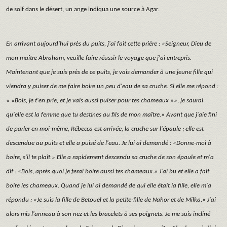
de soif dans le désert, un ange indiqua une source à Agar.
En arrivant aujourd'hui près du puits, j'ai fait cette prière : «Seigneur, Dieu de
mon maître Abraham, veuille faire réussir le voyage que j'ai entrepris.
Maintenant que je suis près de ce puits, je vais demander à une jeune fille qui
viendra y puiser de me faire boire un peu d'eau de sa cruche. Si elle me répond :
« «Bois, je t'en prie, et je vais aussi puiser pour tes chameaux »», je saurai
qu'elle est la femme que tu destines au fils de mon maître.» Avant que j'aie fini
de parler en moi-même, Rébecca est arrivée, la cruche sur l'épaule ; elle est
descendue au puits et elle a puisé de l'eau. Je lui ai demandé : «Donne-moi à
boire, s'il te plaît.» Elle a rapidement descendu sa cruche de son épaule et m'a
dit : «Bois, après quoi je ferai boire aussi tes chameaux.» J'ai bu et elle a fait
boire les chameaux. Quand je lui ai demandé de qui elle était la fille, elle m'a
répondu : «Je suis la fille de Betouel et la petite-fille de Nahor et de Milka.» J'ai
alors mis l'anneau à son nez et les bracelets à ses poignets. Je me suis incliné