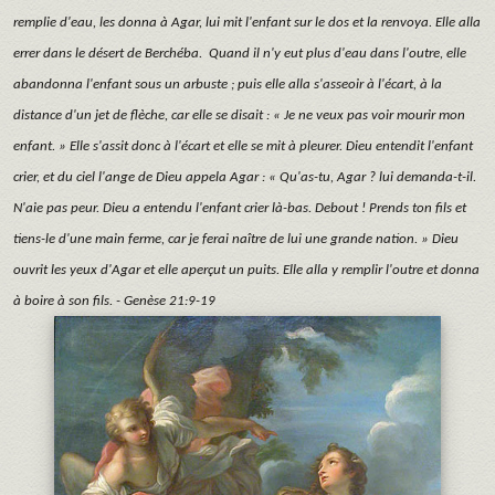
remplie d'eau, les donna à Agar, lui mit l'enfant sur le dos et la renvoya. Elle alla
errer dans le désert de Berchéba. Quand il n'y eut plus d'eau dans l'outre, elle
abandonna l'enfant sous un arbuste ; puis elle alla s'asseoir à l'écart, à la
distance d'un jet de flèche, car elle se disait : « Je ne veux pas voir mourir mon
enfant. » Elle s'assit donc à l'écart et elle se mit à pleurer. Dieu entendit l'enfant
crier, et du ciel l'ange de Dieu appela Agar : « Qu'as-tu, Agar ? lui demanda-t-il.
N'aie pas peur. Dieu a entendu l'enfant crier là-bas. Debout ! Prends ton fils et
tiens-le d'une main ferme, car je ferai naître de lui une grande nation. » Dieu
ouvrit les yeux d'Agar et elle aperçut un puits. Elle alla y remplir l'outre et donna
à boire à son fils. - Genèse 21:9-19