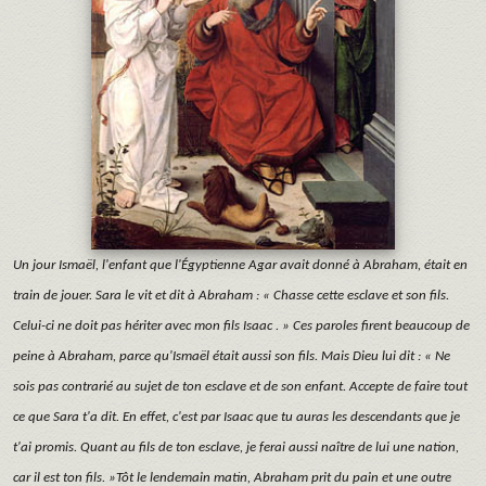
Un jour Ismaël, l'enfant que l'Égyptienne Agar avait donné à Abraham, était en
train de jouer. Sara le vit et dit à Abraham : « Chasse cette esclave et son fils.
Celui-ci ne doit pas hériter avec mon fils Isaac . » Ces paroles firent beaucoup de
peine à Abraham, parce qu'Ismaël était aussi son fils. Mais Dieu lui dit : « Ne
sois pas contrarié au sujet de ton esclave et de son enfant. Accepte de faire tout
ce que Sara t'a dit. En effet, c'est par Isaac que tu auras les descendants que je
t'ai promis. Quant au fils de ton esclave, je ferai aussi naître de lui une nation,
car il est ton fils. »Tôt le lendemain matin, Abraham prit du pain et une outre