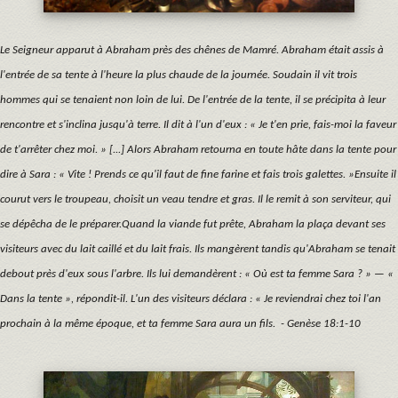
Le Seigneur apparut à Abraham près des chênes de Mamré. Abraham était assis à
l'entrée de sa tente à l'heure la plus chaude de la journée. Soudain il vit trois
hommes qui se tenaient non loin de lui. De l'entrée de la tente, il se précipita à leur
rencontre et s'inclina jusqu'à terre. Il dit à l'un d'eux : « Je t'en prie, fais-moi la faveur
de t'arrêter chez moi. » [...] Alors Abraham retourna en toute hâte dans la tente pour
dire à Sara : « Vite ! Prends ce qu'il faut de fine farine et fais trois galettes. »Ensuite il
courut vers le troupeau, choisit un veau tendre et gras. Il le remit à son serviteur, qui
se dépêcha de le préparer.Quand la viande fut prête, Abraham la plaça devant ses
visiteurs avec du lait caillé et du lait frais. Ils mangèrent tandis qu'Abraham se tenait
debout près d'eux sous l'arbre. Ils lui demandèrent : « Où est ta femme Sara ? » — «
Dans la tente », répondit-il. L'un des visiteurs déclara : « Je reviendrai chez toi l'an
prochain à la même époque, et ta femme Sara aura un fils. - Genèse 18:1-10